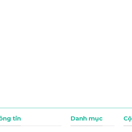
ông tin
Danh mục
Cộ