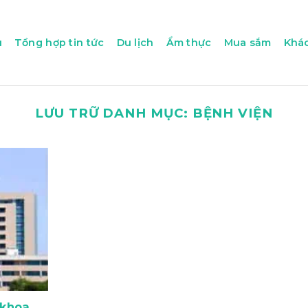
u
Tổng hợp tin tức
Du lịch
Ẩm thực
Mua sắm
Khác
LƯU TRỮ DANH MỤC:
BỆNH VIỆN
 khoa