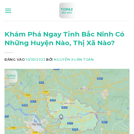
Bỏ
qua
nội
dung
Khám Phá Ngay Tỉnh Bắc Ninh Có
Những Huyện Nào, Thị Xã Nào?
ĐĂNG VÀO
10/05/2023
BỞI
NGUYỄN XUÂN TOÀN