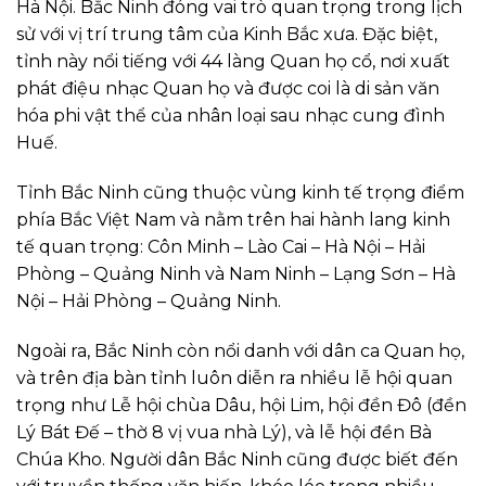
Hà Nội. Bắc Ninh đóng vai trò quan trọng trong lịch
sử với vị trí trung tâm của Kinh Bắc xưa. Đặc biệt,
tỉnh này nổi tiếng với 44 làng Quan họ cổ, nơi xuất
phát điệu nhạc Quan họ và được coi là di sản văn
hóa phi vật thể của nhân loại sau nhạc cung đình
Huế.
Tỉnh Bắc Ninh cũng thuộc vùng kinh tế trọng điểm
phía Bắc Việt Nam và nằm trên hai hành lang kinh
tế quan trọng: Côn Minh – Lào Cai – Hà Nội – Hải
Phòng – Quảng Ninh và Nam Ninh – Lạng Sơn – Hà
Nội – Hải Phòng – Quảng Ninh.
Ngoài ra, Bắc Ninh còn nổi danh với dân ca Quan họ,
và trên địa bàn tỉnh luôn diễn ra nhiều lễ hội quan
trọng như Lễ hội chùa Dâu, hội Lim, hội đền Đô (đền
Lý Bát Đế – thờ 8 vị vua nhà Lý), và lễ hội đền Bà
Chúa Kho. Người dân Bắc Ninh cũng được biết đến