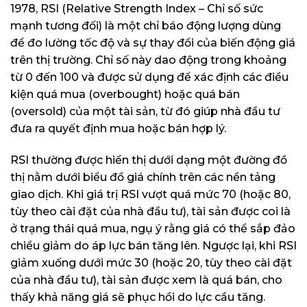
1978, RSI (Relative Strength Index – Chỉ số sức
mạnh tương đối) là một chỉ báo động lượng dùng
để đo lường tốc độ và sự thay đổi của biến động giá
trên thị trường. Chỉ số này dao động trong khoảng
từ 0 đến 100 và được sử dụng để xác định các điều
kiện quá mua (overbought) hoặc quá bán
(oversold) của một tài sản, từ đó giúp nhà đầu tư
đưa ra quyết định mua hoặc bán hợp lý.
RSI thường được hiển thị dưới dạng một đường đồ
thị nằm dưới biểu đồ giá chính trên các nền tảng
giao dịch. Khi giá trị RSI vượt quá mức 70 (hoặc 80,
tùy theo cài đặt của nhà đầu tư), tài sản được coi là
ở trạng thái quá mua, ngụ ý rằng giá có thể sắp đảo
chiều giảm do áp lực bán tăng lên. Ngược lại, khi RSI
giảm xuống dưới mức 30 (hoặc 20, tùy theo cài đặt
của nhà đầu tư), tài sản được xem là quá bán, cho
thấy khả năng giá sẽ phục hồi do lực cầu tăng.