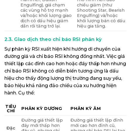
Engulfing), giá chạm
chiều giảm (như
các vùng hỗ trợ mạnh
Shooting Star, Bearish
và/hoặc khối lượng giao
Engulfing) và/hoặc
dịch có dấu hiệu giảm
khối lượng bán có dấu
dần rồi tăng trở lại.
hiệu gia tăng.
2.3. Giao dịch theo chỉ báo RSI phân kỳ
Sự phân kỳ RSI xuất hiện khi hướng di chuyển của
đường giá và chỉ báo RSI không đồng nhất. Việc giá
thiết lập các đỉnh cao hơn hoặc đáy thấp hơn nhưng
chỉ báo RSI không có diễn biến tương ứng là dấu
hiệu cho thấy động lượng thị trường đang suy yếu,
báo hiệu khả năng đảo chiều của xu hướng hiện
hành. Cụ thể:
TIÊU
PHÂN KỲ DƯƠNG
PHÂN KỲ ÂM
CHÍ
Đường giá thiết lập
Đường giá thiết lập đỉnh
đáy mới thấp hơn
mới cao hơn đỉnh cũ,
Đặc
đáy cũ, nhưng chỉ
nhưng chỉ báo RSI lại tạo