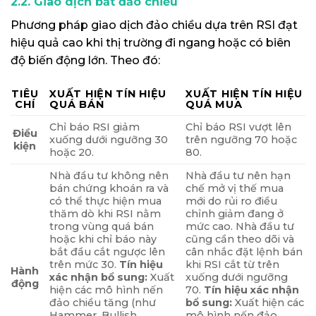
2.2. Giao dịch bắt đảo chiều
Phương pháp giao dịch đảo chiều dựa trên RSI đạt
hiệu quả cao khi thị trường đi ngang hoặc có biên
độ biến động lớn. Theo đó:
TIÊU
XUẤT HIỆN TÍN HIỆU
XUẤT HIỆN TÍN HIỆU
CHÍ
QUÁ BÁN
QUÁ MUA
Chỉ báo RSI giảm
Chỉ báo RSI vượt lên
Điều
xuống dưới ngưỡng 30
trên ngưỡng 70 hoặc
kiện
hoặc 20.
80.
Nhà đầu tư không nên
Nhà đầu tư nên hạn
bán chứng khoán ra và
chế mở vị thế mua
có thể thực hiện mua
mới do rủi ro điều
thăm dò khi RSI nằm
chỉnh giảm đang ở
trong vùng quá bán
mức cao. Nhà đầu tư
hoặc khi chỉ báo này
cũng cần theo dõi và
bắt đầu cắt ngược lên
cân nhắc đặt lệnh bán
trên mức 30.
Tín hiệu
khi RSI cắt từ trên
Hành
xác nhận bổ sung:
Xuất
xuống dưới ngưỡng
động
hiện các mô hình nến
70.
Tín hiệu xác nhận
đảo chiều tăng (như
bổ sung:
Xuất hiện các
Hammer, Bullish
mô hình nến đảo