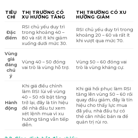
TIÊU
THỊ TRƯỜNG CÓ
THỊ TRƯỜNG CÓ XU
CHÍ
XU HƯỚNG TĂNG
HƯỚNG GIẢM
RSI chủ yếu duy trì
RSI chủ yếu duy trì trong
Đặc
trong khoảng 40 –
khoảng 20 – 60 và rất ít
điểm
80 và rất ít khi giảm
khi vượt qua mức 70.
xuống dưới mức 30.
Vùng
giá
Vùng 40 – 50 đóng
Vùng 50 – 60 đóng vai
đáng
vai trò là vùng hỗ trợ.
trò là vùng kháng cự.
chú
ý
Khi giá điều chỉnh
Khi giá hồi phục làm RSI
làm RSI lùi về vùng
tăng lên vùng 50 – 60 rồi
40 – 50 rồi bật tăng
quay đầu giảm, đây là tín
Hành
trở lại, đây là tín hiệu
hiệu cho thấy lực mua
động
để nhà đầu tư xem
đã yếu, nhà đầu tư có
xét lệnh mua vì xu
thể cân nhắc bán ra để
hướng tăng vẫn tiếp
quản trị rủi ro.
diễn.