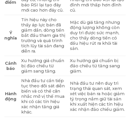
điểm
báo RSI lại tạo đáy
đỉnh mới thấp hơn đỉnh
mới cao hơn đáy cũ.
cũ.
Tín hiệu này cho
Mặc dù giá tăng nhưng
thấy áp lực bán đã
động lượng không còn
giảm dần, dòng tiền
Ý
duy trì được sức mạnh,
bắt đầu tham gia thị
nghĩa
cho thấy dòng tiền có
trường và quá trình
dấu hiệu rút ra khỏi tài
tích lũy tài sản đang
sản.
diễn ra.
Xu hướng giá chuẩn
Xu hướng giá chuẩn bị
Cảnh
bị đảo chiều từ
đảo chiều từ tăng sang
báo
giảm sang tăng.
giảm.
Nhà đầu tư cần tiếp
Nhà đầu tư nên duy trì
tục theo dõi sát diễn
trạng thái quan sát, xem
biến và có thể cân
Hành
xét việc bán ra hoặc giảm
nhắc mở vị thế mua
động
tỷ trọng nắm giữ tài sản
khi có các tín hiệu
khi xuất hiện các tín hiệu
xác nhận tăng giá
xác nhận đảo chiều giảm.
khác.