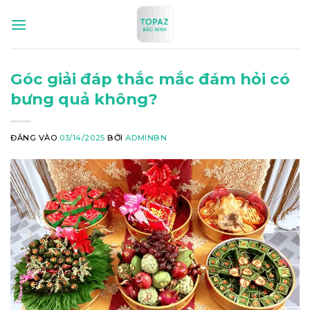
Bỏ
qua
nội
dung
Góc giải đáp thắc mắc đám hỏi có
bưng quả không?
ĐĂNG VÀO
03/14/2025
BỞI
ADMINBN