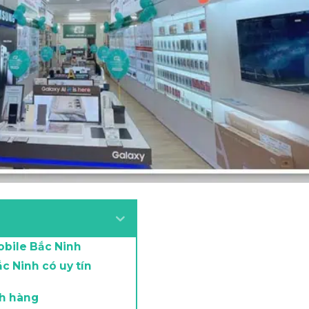
obile Bắc Ninh
c Ninh có uy tín
ch hàng