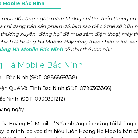
à Mobile Bắc Ninh
ột món đồ công nghệ mình không chỉ tìm hiểu thông tin
a chỉ đang bán sản phẩm đó, làm sao để có thể sở hữu 
h thường xuyên “đóng họ” để mua sắm điện thoại, máy t
nh chính là Hoàng Hà Mobile. Hãy cùng theo chân mình xe
àng Hà Mobile Bắc Ninh
sẽ như thế nào nhé.
g Hà Mobile Bắc Ninh
 – Bắc Ninh (SĐT: 0886869338)
uyện Quế Võ, Tỉnh Bắc Ninh (SĐT: 0796363366)
Bắc Ninh (SĐT: 0936831212)
 hằng ngày
 của Hoàng Hà Mobile: “Nếu những gì chúng tôi không c
y là mình lao vào tìm hiểu luôn Hoàng Hà Mobile bán cá