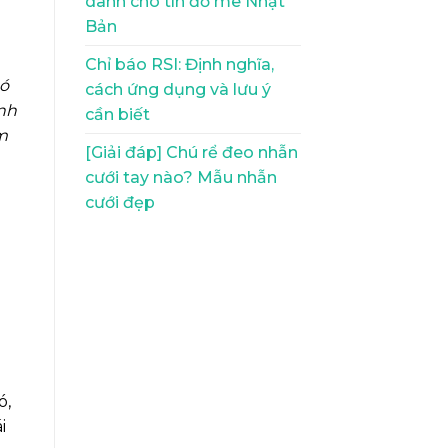
dành cho tín đồ mê Nhật
Bản
Chỉ báo RSI: Định nghĩa,
nó
cách ứng dụng và lưu ý
ính
cần biết
m
[Giải đáp] Chú rể đeo nhẫn
cưới tay nào? Mẫu nhẫn
cưới đẹp
ó,
i