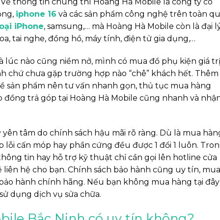
 Về thông tin chung thì Hoàng Hà Mobile là công ty có
ộng,
iphone 16
và các sản phẩm công nghệ trên toàn qu
hoại iPhone
, samsung,… mà Hoàng Hà Mobile còn là đại l
, tai nghe, đồng hồ, máy tính, điện tử gia dụng,…
à lúc nào cũng niềm nở, mình có mua đồ phụ kiện giá tr
ình chứ chưa gặp trường hợp nào “chê” khách hết. Thêm
 về sản phẩm nên tư vấn nhanh gọn, thủ tục mua hàng
p đồng trả góp tại Hoàng Hà Mobile cũng nhanh và nhậ
 yên tâm do chính sách hậu mãi rõ ràng. Dù là mua hàn
ợp lỗi cấn móp hay phần cứng đều được 1 đổi 1 luôn. Tro
ông tin hay hỗ trợ kỹ thuật chỉ cần gọi lên hotline cửa
 liên hệ cho bạn. Chính sách bảo hành cũng uy tín, mu
 bảo hành chính hãng. Nếu bạn không mua hàng tại đây
 sử dụng dịch vụ sửa chữa.
ile Bắc Ninh có uy tín không?