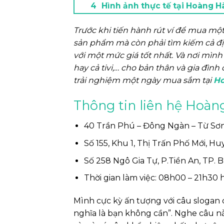
Hình ảnh thực tế tại Hoàng H
Trước khi tiến hành rút ví để mua m
sản phẩm mà còn phải tìm kiếm cả đị
với một mức giá tốt nhất. Và nơi mìn
hay cả tivi,… cho bản thân và gia đì
trải nghiệm một ngày mua sắm tại
Ho
Thông tin liên hệ Hoàn
40 Trần Phú – Đông Ngàn – Từ Sơn
Số 155, Khu 1, Thị Trấn Phố Mới, H
Số 258 Ngô Gia Tự, P.Tiền An, TP. 
Thời gian làm việc: 08h00 – 21h30
Mình cực kỳ ấn tượng với câu slogan
nghĩa là bạn không cần”. Nghe câu nà